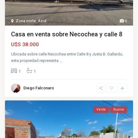
Zona norte
,
Azul
6
Casa en venta sobre Necochea y calle 8
U$S 38.000
Ubicada sobre calle Necochea entre Calle 8 y Justa B. Gallardo,
esta propiedad representa
...
1
1
Diego Falconaro
Venta
Buena