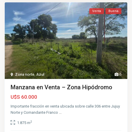
Venta
Buena
Zona norte
,
Azul
6
Manzana en Venta – Zona Hipódromo
U$S 60.000
Importante fracción en venta ubicada sobre calle 306 entre Jujuy
Norte y Comandante Franco
...
2
1.875 m