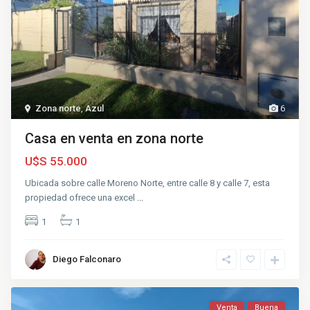
Zona norte
,
Azul
6
Casa en venta en zona norte
U$S 55.000
Ubicada sobre calle Moreno Norte, entre calle 8 y calle 7, esta
propiedad ofrece una excel
...
1
1
Diego Falconaro
Venta
Buena