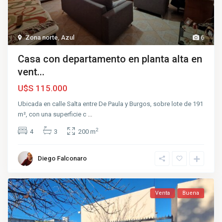
Zona norte
,
Azul
6
Casa con departamento en planta alta en
vent...
U$S 115.000
Ubicada en calle Salta entre De Paula y Burgos, sobre lote de 191
m², con una superficie c
...
2
4
3
200 m
Diego Falconaro
Venta
Buena