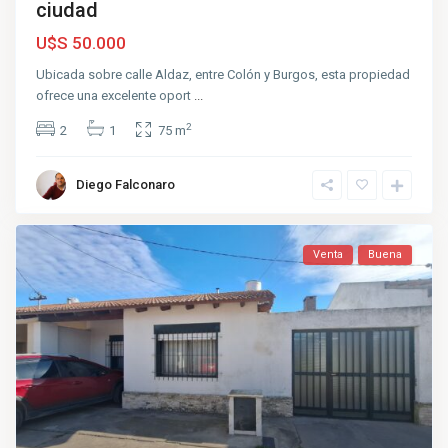
ciudad
U$S 50.000
Ubicada sobre calle Aldaz, entre Colón y Burgos, esta propiedad
ofrece una excelente oport
...
2
2
1
75 m
Diego Falconaro
Venta
Buena