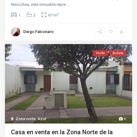
Necochea, este inmueble repre
...
2
1
2
67 m
Diego Falconaro
Venta
Buena
Zona norte
,
Azul
6
Casa en venta en la Zona Norte de la