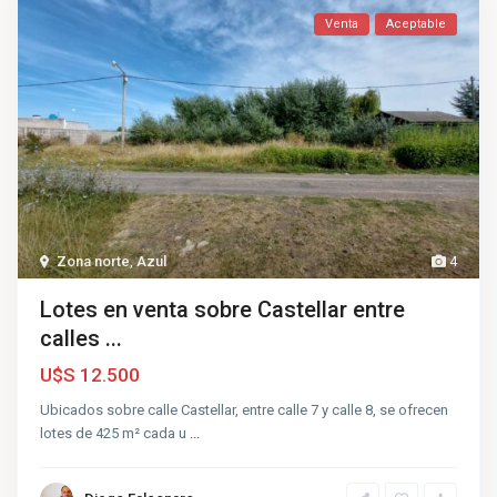
Venta
Aceptable
Zona norte
,
Azul
4
Lotes en venta sobre Castellar entre
calles ...
U$S 12.500
Ubicados sobre calle Castellar, entre calle 7 y calle 8, se ofrecen
lotes de 425 m² cada u
...