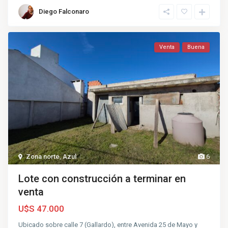
Diego Falconaro
Venta
Buena
Zona norte
,
Azul
6
Lote con construcción a terminar en
venta
U$S 47.000
Ubicado sobre calle 7 (Gallardo), entre Avenida 25 de Mayo y