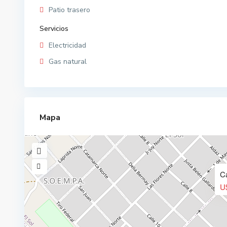
Patio trasero
Servicios
Electricidad
Gas natural
Mapa
C
U