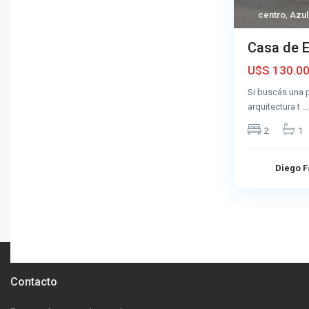
centro
,
Azul
Casa de E
U$S 130.0
Si buscás una 
arquitectura t
...
2
1
Diego F
Contacto