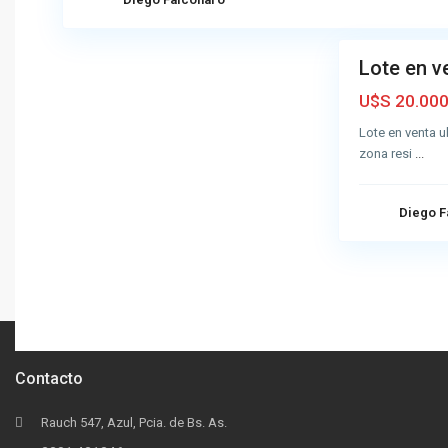
2
l
Lote en v
Venta
Buena
U$S 20.00
Lote en venta u
zona resi
...
Diego F
Contacto
Rauch 547, Azul, Pcia. de Bs. As.