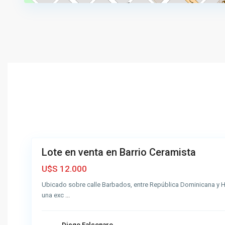
r
a
m
V
i
i
s
l
t
l
a
a
,
F
A
i
z
d
u
e
2
l
l
i
Lote en venta en Barrio Ceramista
Venta
d
Buena
a
U$S 12.000
d
Ubicado sobre calle Barbados, entre República Dominicana y Hai
,
una exc
...
A
z
u
Diego Falconaro