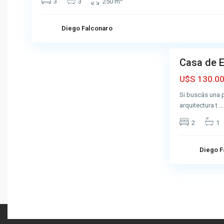
3
3
250 m
A
z
u
Diego Falconaro
6
l
Casa de E
Venta
Para
U$S 130.0
Reciclar
Si buscás una 
arquitectura t
...
2
1
Diego F