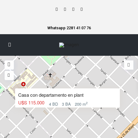
Whatsapp 2281 41 07 76
Casa con departamento en plant
U$S 115.000
2
4 BD
3 BA
200 m