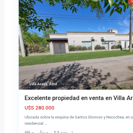
V
Villa Araya
,
Azul
c
e
Excelente propiedad en venta en Villa A
n
U$S 280.000
t
r
Ubicada sobre la esquina de Santos Glorioso y Necochea, en u
o
residencial
...
,
2