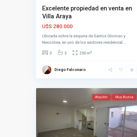
Excelente propiedad en venta en
Villa Araya
U$S 280.000
Ubicada sobre la esquina de Santos Glorioso y
Necochea, en uno de los sectores residencial
...
2
3
3
250 m
Diego Falconaro
Alquiler
Muy Buena