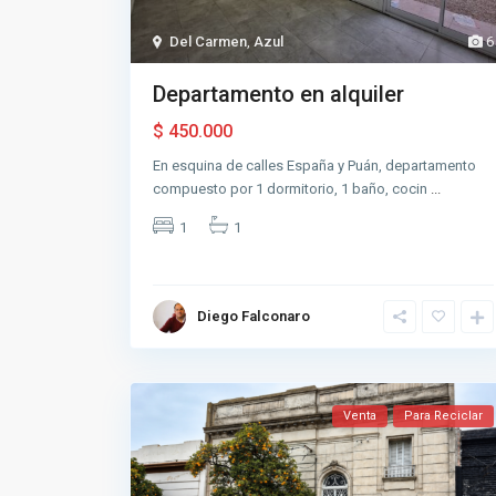
Del Carmen
,
Azul
6
Departamento en alquiler
$ 450.000
En esquina de calles España y Puán, departamento
compuesto por 1 dormitorio, 1 baño, cocin
...
1
1
Diego Falconaro
Venta
Para Reciclar