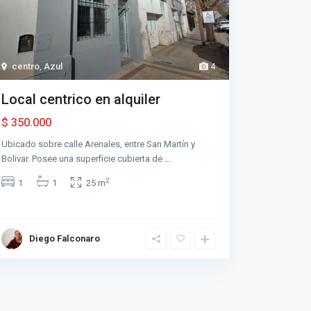
centro
,
Azul
4
Local centrico en alquiler
$ 350.000
Ubicado sobre calle Arenales, entre San Martín y
Bolivar. Posee una superficie cubierta de
...
2
1
1
25 m
Diego Falconaro