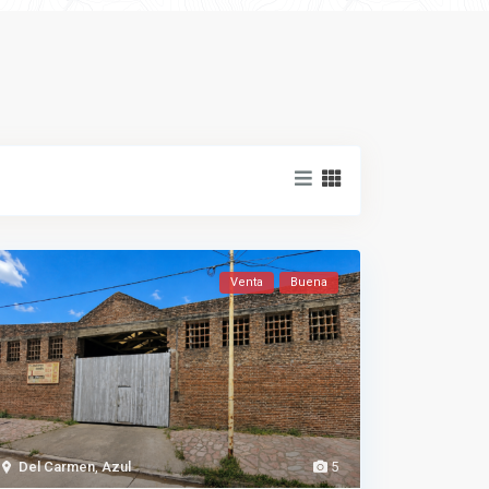
Venta
Buena
Del Carmen
,
Azul
5