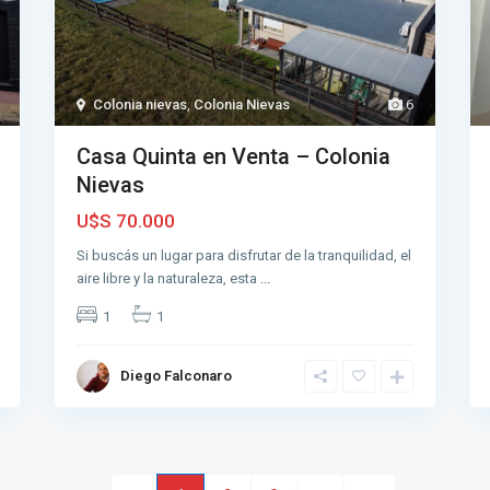
Colonia nievas
,
Colonia Nievas
6
Casa Quinta en Venta – Colonia
Nievas
U$S 70.000
Si buscás un lugar para disfrutar de la tranquilidad, el
aire libre y la naturaleza, esta
...
1
1
Diego Falconaro