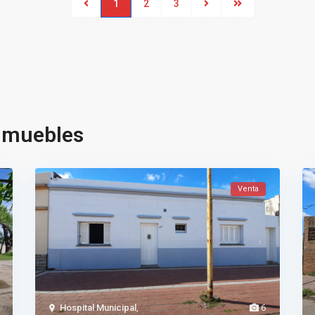
1
2
3
inmuebles
Venta
Hospital Municipal
,
6