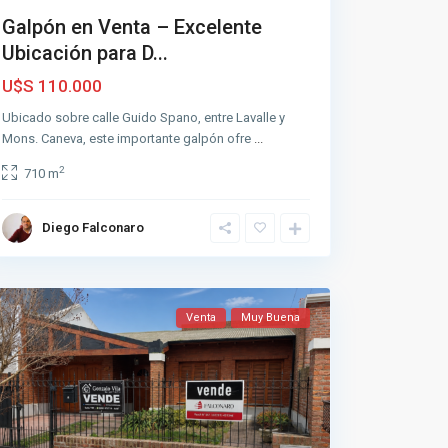
Galpón en Venta – Excelente
Ubicación para D...
U$S 110.000
Ubicado sobre calle Guido Spano, entre Lavalle y
Mons. Caneva, este importante galpón ofre
...
2
710 m
Diego Falconaro
Venta
Muy Buena