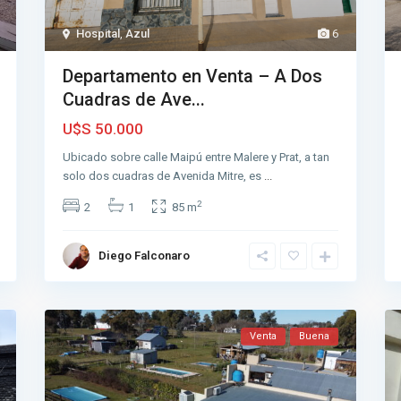
Hospital
,
Azul
6
Departamento en Venta – A Dos
Cuadras de Ave...
U$S 50.000
Ubicado sobre calle Maipú entre Malere y Prat, a tan
solo dos cuadras de Avenida Mitre, es
...
2
2
1
85 m
Diego Falconaro
Venta
Buena