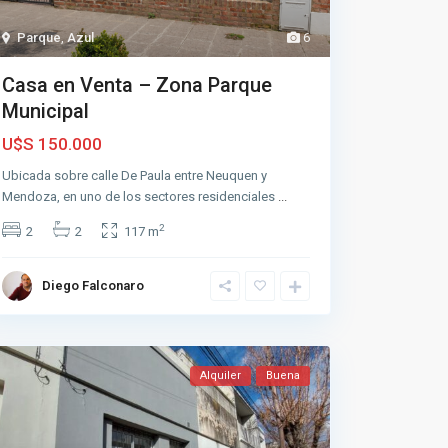
Parque
,
Azul
6
Casa en Venta – Zona Parque
Municipal
U$S 150.000
Ubicada sobre calle De Paula entre Neuquen y
Mendoza, en uno de los sectores residenciales
...
2
2
2
117 m
Diego Falconaro
Alquiler
Buena