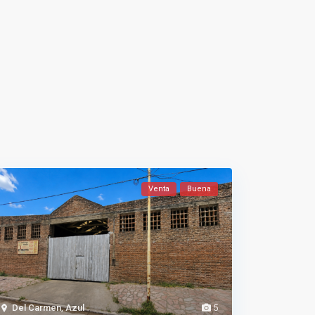
Venta
Buena
Del Carmen
,
Azul
5