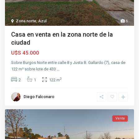
Zona norte
,
Azul
6
Casa en venta en la zona norte de la
ciudad
U$S 45.000
Sobre Burgos Norte entre calle 8 y Justa B. Gallardo (7), casa de
122 m² sobre lote de 433
...
2
2
1
122 m
Diego Falconaro
Venta