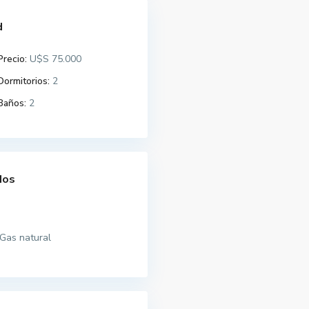
d
Precio:
U$S 75.000
Dormitorios:
2
Baños:
2
dos
Gas natural