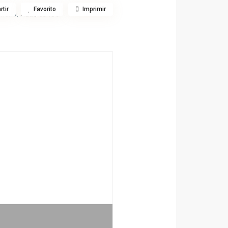
tir
Favorito
Imprimir
entina,
Azul
,
centro