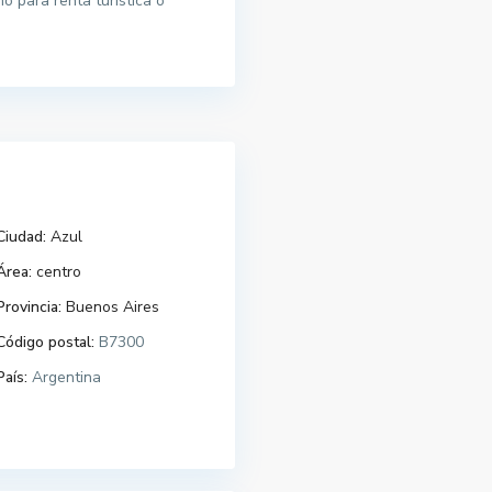
 para renta turística o
Ciudad:
Azul
Área:
centro
Provincia:
Buenos Aires
Código postal:
B7300
País:
Argentina