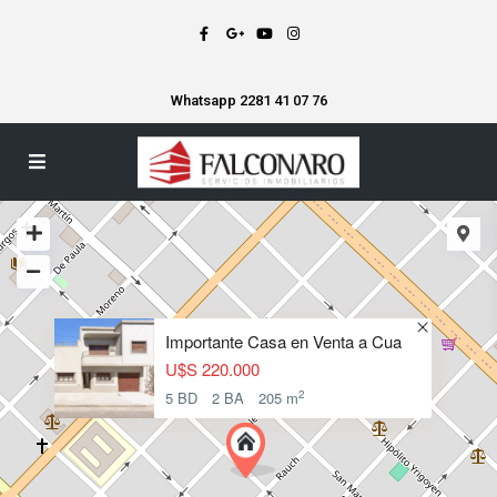
Whatsapp 2281 41 07 76
Importante Casa en Venta a Cua
U$S 220.000
2
5 BD
2 BA
205 m