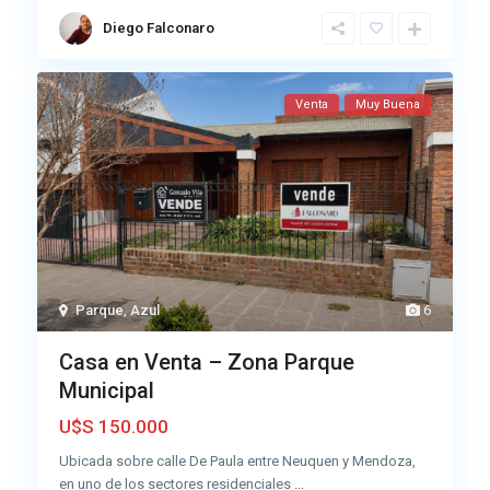
Diego Falconaro
Venta
Muy Buena
Parque
,
Azul
6
Casa en Venta – Zona Parque
Municipal
U$S 150.000
Ubicada sobre calle De Paula entre Neuquen y Mendoza,
en uno de los sectores residenciales
...