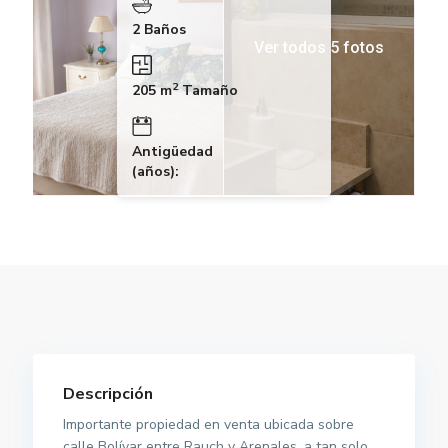
2 Baños
Ver todos 5 fotos
2
205 m
Tamaño
Antigüedad
(años):
Descripción
Importante propiedad en venta ubicada sobre
calle Bolívar entre Rauch y Arenales, a tan solo