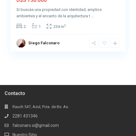
U$S 130.000
Si buscás una propiedad con identidad, amplios
ambientes y el encanto de la arquitectura t
...
2
2
1
234 m
Diego Falconaro
Contacto
Rauch 547, Azul, Pcia. de Bs. As.
2281 431346
falconaro.si@gmail.com
Nuestro Sitio