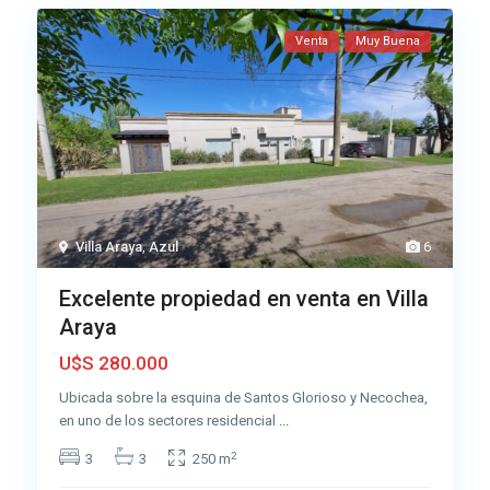
Venta
Muy Buena
Villa Araya
,
Azul
6
Excelente propiedad en venta en Villa
Araya
U$S 280.000
Ubicada sobre la esquina de Santos Glorioso y Necochea,
en uno de los sectores residencial
...
2
3
3
250 m