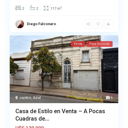
2
2
2
117 m
Diego Falconaro
Venta
Para Reciclar
centro
,
Azul
6
Casa de Estilo en Venta – A Pocas
Cuadras de...