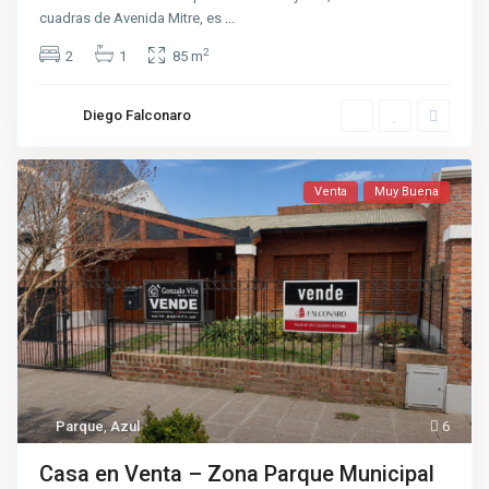
cuadras de Avenida Mitre, es
...
2
2
1
85 m
Diego Falconaro
Venta
Muy Buena
Parque
,
Azul
6
Casa en Venta – Zona Parque Municipal