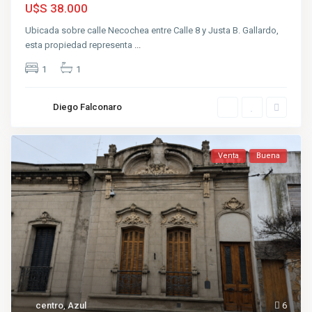
U$S 38.000
Ubicada sobre calle Necochea entre Calle 8 y Justa B. Gallardo,
esta propiedad representa
...
1
1
Diego Falconaro
Venta
Buena
centro
,
Azul
6