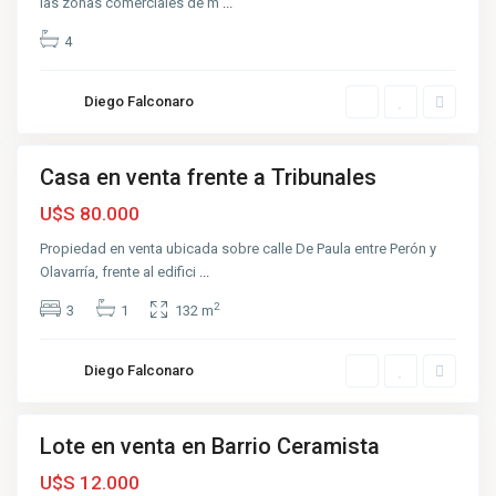
las zonas comerciales de m
...
a
l
e
4
s
,
A
z
Diego Falconaro
u
l
Casa en venta frente a Tribunales
nta
C
uena
U$S 80.000
e
r
a
Propiedad en venta ubicada sobre calle De Paula entre Perón y
m
Olavarría, frente al edifici
...
i
s
t
2
3
1
132 m
a
,
A
z
Diego Falconaro
u
l
Lote en venta en Barrio Ceramista
nta
uena
U$S 12.000