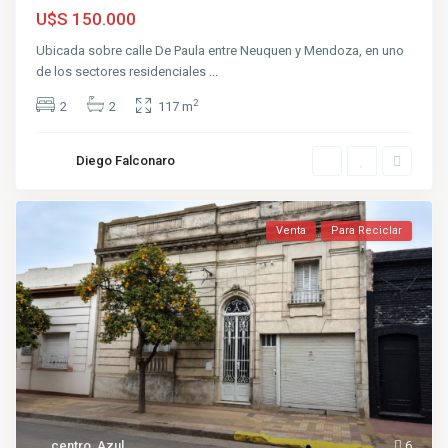
U$S 150.000
Ubicada sobre calle De Paula entre Neuquen y Mendoza, en uno
de los sectores residenciales
...
2
2
2
117 m
Diego Falconaro
Venta
Para Reciclar
centro
,
Azul
6