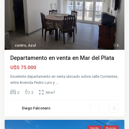
centro
,
Azul
6
Departamento en venta en Mar del Plata
U$S 75.000
Excelente departamento en venta ubicado sobre calle Corrientes,
entre Avenida Pedro Luro y
...
2
2
2
59 m
Diego Falconaro
Venta
Buena