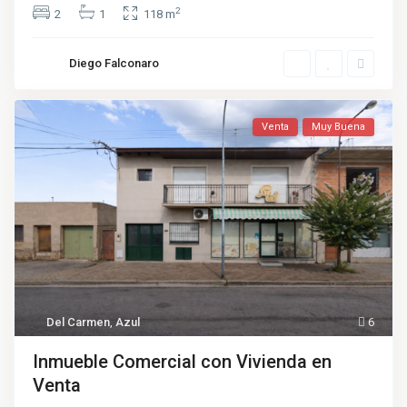
2
2
1
118 m
Diego Falconaro
Venta
Muy Buena
Del Carmen
,
Azul
6
Inmueble Comercial con Vivienda en
Venta