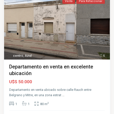
Venta
Para Refaccionar
centro
,
Azul
6
Departamento en venta en excelente
ubicación
U$S 50.000
Departamento en venta ubicado sobre calle Rauch entre
Belgrano y Mitre, en una zona estrat
...
2
1
1
80 m