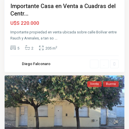
Importante Casa en Venta a Cuadras del
nta
Centr...
Muy
uena
U$S 220.000
Importante propiedad en venta ubicada sobre calle Bolívar entre
Rauch y Arenales, a tan so
...
2
5
2
205 m
Diego Falconaro
Venta
Buena