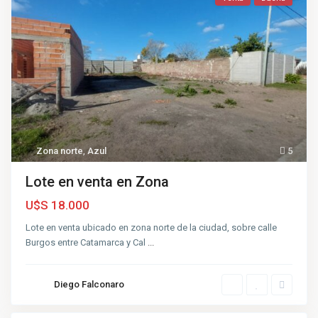
Zona norte
,
Azul
5
Lote en venta en Zona
c
U$S 18.000
e
n
Lote en venta ubicado en zona norte de la ciudad, sobre calle
t
Burgos entre Catamarca y Cal
r
...
o
,
A
z
Diego Falconaro
u
l