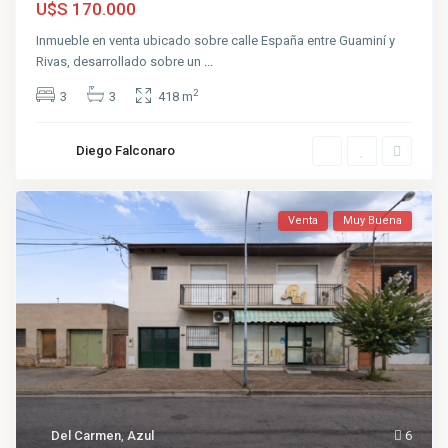
U$S 170.000
Inmueble en venta ubicado sobre calle España entre Guaminí y
Rivas, desarrollado sobre un
...
2
3
3
418 m
Diego Falconaro
Venta
Muy Buena
Del Carmen
,
Azul
6