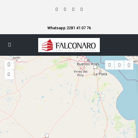
Whatsapp 2281 41 07 76
5
114