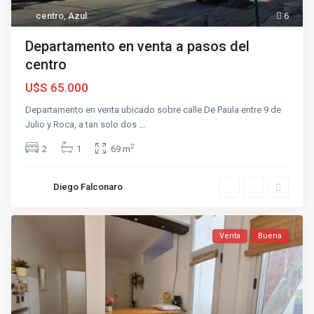
centro
,
Azul
6
Departamento en venta a pasos del
centro
U$S 65.000
Departamento en venta ubicado sobre calle De Paula entre 9 de
Julio y Roca, a tan solo dos
...
2
2
1
69 m
Diego Falconaro
Venta
Buena