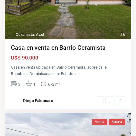
Ceramista
,
Azul
6
Casa en venta en Barrio Ceramista
U$S 90.000
Casa en venta ubicada en Barrio Ceramista, sobre calle
República Dominicana entre Estados
...
2
3
1
672 m
Diego Falconaro
Venta
Buena