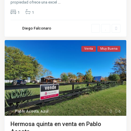
propiedad ofrece una excel
...
1
1
Diego Falconaro
Venta
Muy Buena
Pablo Acosta
,
Azul
6
Hermosa quinta en venta en Pablo