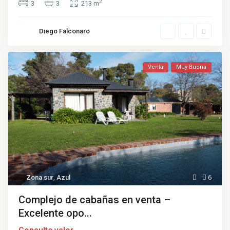
2
3
3
213 m
Diego Falconaro
Venta
Muy Buena
Zona sur
,
Azul
6
Complejo de cabañas en venta –
Excelente opo...