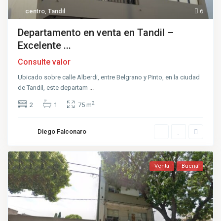
centro
,
Tandil
6
Departamento en venta en Tandil –
Excelente ...
Consulte valor
Ubicado sobre calle Alberdi, entre Belgrano y Pinto, en la ciudad
de Tandil, este departam
...
2
2
1
75 m
Diego Falconaro
Venta
Buena