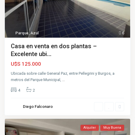
Parque
,
Azul
6
Casa en venta en dos plantas –
Excelente ubi...
U$S 125.000
Ubicada sobre calle General Paz, entre Pellegrini y Burgos, a
metros del Parque Municipal,
...
4
2
Diego Falconaro
Alquiler
Muy Buena