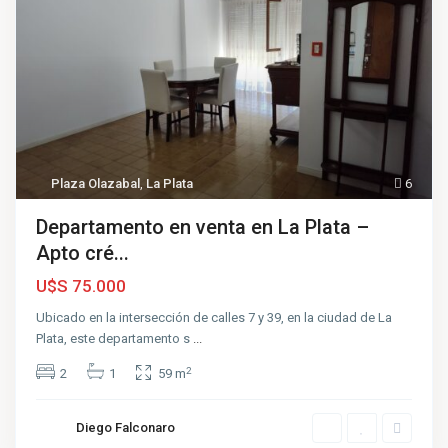
Plaza Olazabal
,
La Plata
6
Departamento en venta en La Plata –
Apto cré...
U$S 75.000
Ubicado en la intersección de calles 7 y 39, en la ciudad de La
Plata, este departamento s
...
2
2
1
59 m
Diego Falconaro