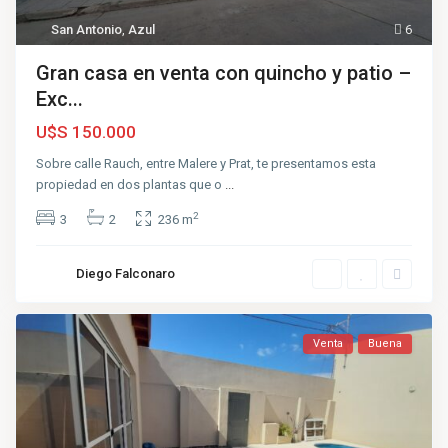
San Antonio
,
Azul
6
Gran casa en venta con quincho y patio –
Exc...
U$S 150.000
Sobre calle Rauch, entre Malere y Prat, te presentamos esta
propiedad en dos plantas que o
...
2
3
2
236 m
Diego Falconaro
Venta
Buena