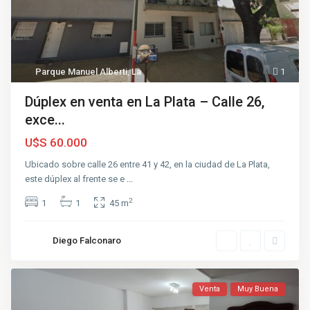
Parque Manuel Alberti
,
La
1
Dúplex en venta en La Plata – Calle 26,
exce...
U$S 60.000
Ubicado sobre calle 26 entre 41 y 42, en la ciudad de La Plata,
este dúplex al frente se e
...
2
1
1
45 m
Diego Falconaro
Venta
Muy Buena