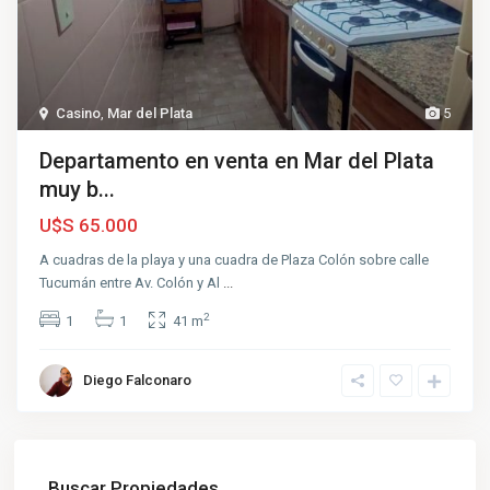
Casino
,
Mar del Plata
5
Departamento en venta en Mar del Plata
muy b...
U$S 65.000
A cuadras de la playa y una cuadra de Plaza Colón sobre calle
Tucumán entre Av. Colón y Al
...
2
1
1
41 m
Diego Falconaro
Buscar Propiedades