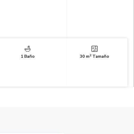
2
1 Baño
30 m
Tamaño