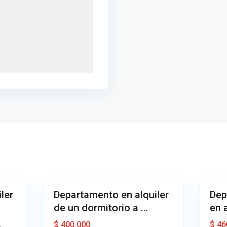
C
o
s
c
t
e
a
n
n
t
e
r
r
o
a
,
,
A
A
z
z
u
u
4
l
6
l
ler
Departamento en alquiler
Dep
Alquiler
Alquiler
de un dormitorio a ...
en a
Buena
Buena
$ 400.000
$ 46