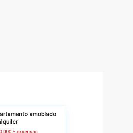
artamento amoblado
lquiler
0.000 + expensas