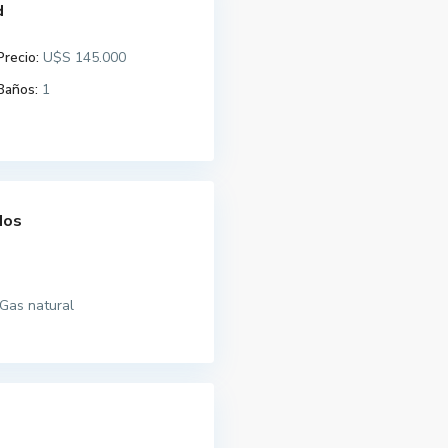
d
Precio:
U$S 145.000
Baños:
1
dos
Gas natural