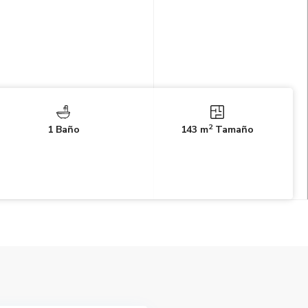
2
1 Baño
143 m
Tamaño