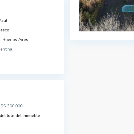
Azul
nasco
:
Buenos Aires
entina
$S 300.000
el lote del Inmueble:
2