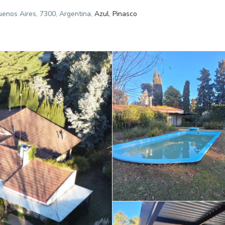
uenos Aires, 7300, Argentina,
Azul
,
Pinasco