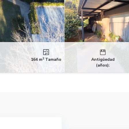
2
164 m
Tamaño
Antigüedad
(años):