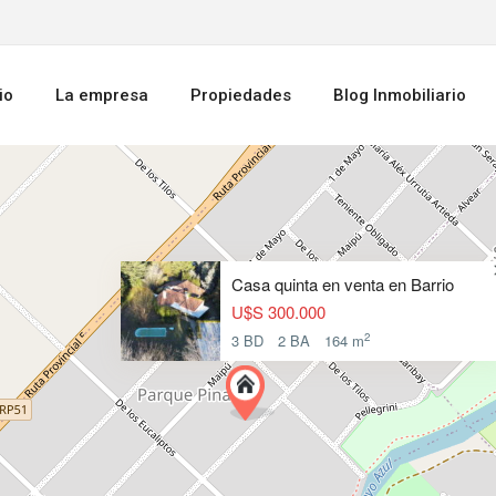
io
La empresa
Propiedades
Blog Inmobiliario
Casa quinta en venta en Barrio
U$S 300.000
2
3 BD
2 BA
164 m