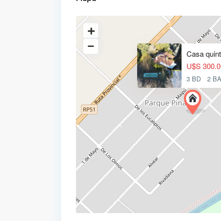
Casa quint
U$S 300.0
3 BD
2 B