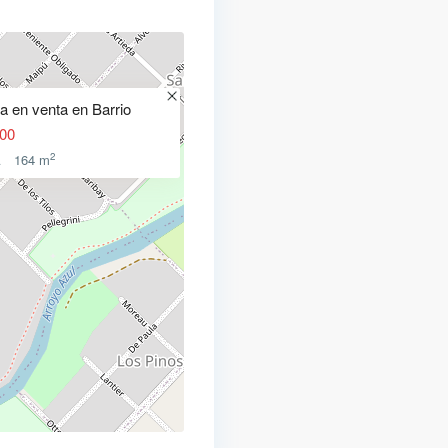
a en venta en Barrio
00
2
A
164 m