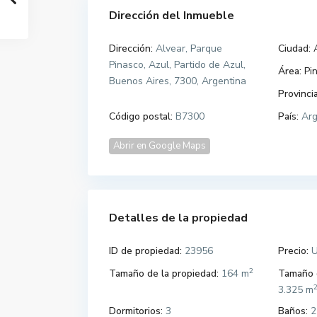
Dirección del Inmueble
Dirección:
Alvear, Parque
Ciudad:
Pinasco, Azul, Partido de Azul,
Área:
Pi
Buenos Aires, 7300, Argentina
Provincia
Código postal:
B7300
País:
Arg
Abrir en Google Maps
Detalles de la propiedad
ID de propiedad:
23956
Precio:
U
2
Tamaño de la propiedad:
164 m
Tamaño d
3.325 m
Dormitorios:
3
Baños:
2