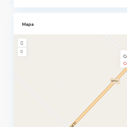
Mapa
C
C