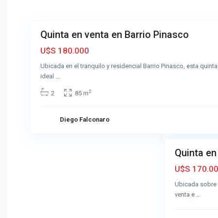
u
6
l
Quinta en venta en Barrio Pinasco
Venta
Muy
U$S 180.000
Buena
Ubicada en el tranquilo y residencial Barrio Pinasco, esta quint
ideal
...
2
2
85 m
A
z
u
Diego Falconaro
3
l
Quinta en
Venta
Muy
U$S 170.0
Buena
Ubicada sobre c
venta e
...