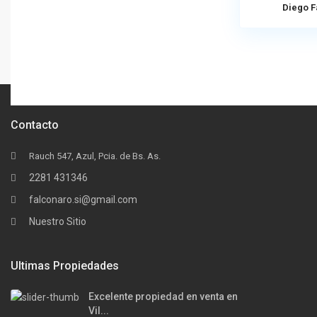
Diego F
Contacto
Rauch 547, Azul, Pcia. de Bs. As.
2281 431346
falconaro.si@gmail.com
Nuestro Sitio
Ultimas Propiedades
Excelente propiedad en venta en
Vil...