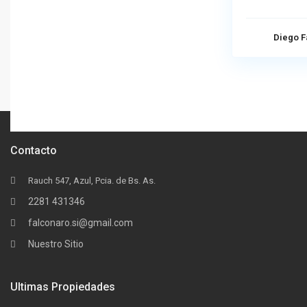
Diego F
Contacto
Rauch 547, Azul, Pcia. de Bs. As.
2281 431346
falconaro.si@gmail.com
Nuestro Sitio
Ultimas Propiedades