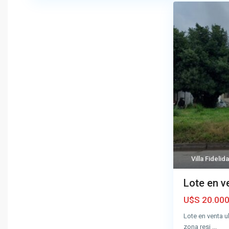
Villa Fidelid
Lote en v
U$S 20.00
Lote en venta u
zona resi
...