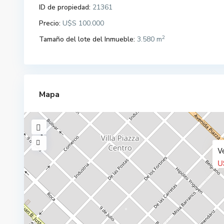
ID de propiedad:
21361
Precio:
U$S 100.000
2
Tamaño del lote del Inmueble:
3.580 m
Mapa
V
U