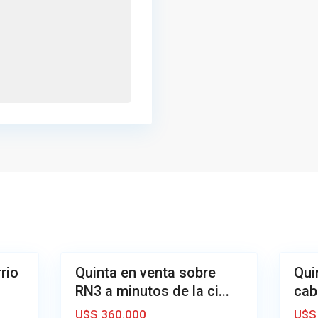
R
u
t
a
3
,
A
A
z
z
u
u
6
l
3
l
rio
Quinta en venta sobre
Qui
Venta
Venta
RN3 a minutos de la ci...
cab
Muy
Muy
Buena
Buena
U$S 360.000
U$S