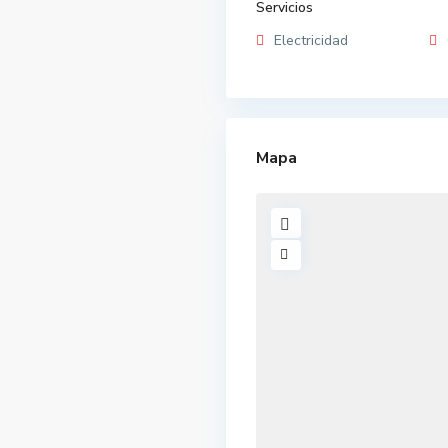
Servicios
Electricidad
Mapa
B
a
r