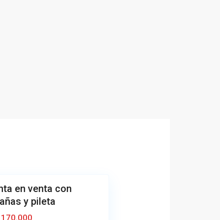
nta en venta con
añas y pileta
 170.000