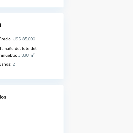
d
Precio:
U$S 85.000
Tamaño del lote del
2
Inmueble:
3.838 m
Baños:
2
dos