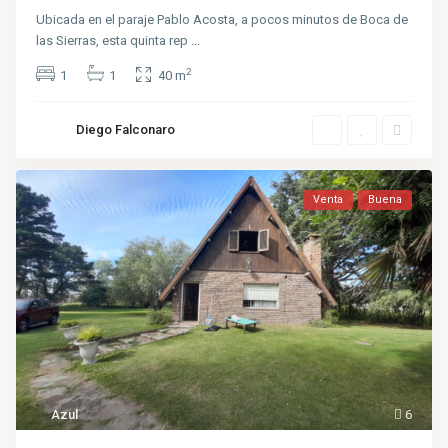
Ubicada en el paraje Pablo Acosta, a pocos minutos de Boca de
las Sierras, esta quinta rep
...
2
1
1
40 m
Diego Falconaro
Venta
Buena
Azul
6