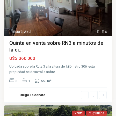
Ruta 3
,
Azul
6
Quinta en venta sobre RN3 a minutos de
la ci...
U$S 360.000
Ubicada sobre la Ruta 3 a la altura del kilómetro 306, esta
propiedad se desarrolla sobre
...
2
3
1
559 m
Diego Falconaro
Venta
Muy Buena