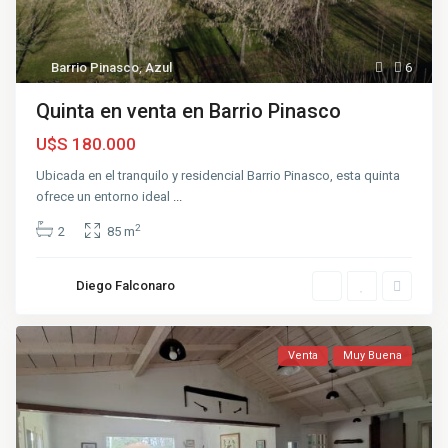
Barrio Pinasco
,
Azul
6
Quinta en venta en Barrio Pinasco
U$S 180.000
Ubicada en el tranquilo y residencial Barrio Pinasco, esta quinta
ofrece un entorno ideal
...
2
2
85 m
Diego Falconaro
Venta
Muy Buena