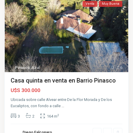
Venta
Muy Buena
Pinasco
,
Azul
6
Casa quinta en venta en Barrio Pinasco
U$S 300.000
Ubicada sobre calle Alvear entre De la Flor Morada y De los
Eucaliptos, con fondo a calle
...
2
3
2
164 m
Diego Falconaro