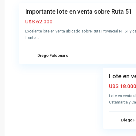
o
Importante lote en venta sobre Ruta 51
Venta
r
Muy
t
U$S 62.000
Buena
e
Excelente lote en venta ubicado sobre Ruta Provincial Nº 51 y c
,
frente
...
A
z
u
Diego Falconaro
5
l
Lote en v
Venta
Buena
U$S 18.00
Lote en venta u
Catamarca y Ca
Diego F