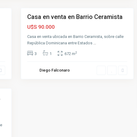
6
l
Casa en venta en Barrio Ceramista
Venta
Muy
U$S 90.000
Buena
Casa en venta ubicada en Barrio Ceramista, sobre calle
República Dominicana entre Estados
...
2
3
1
672 m
Diego Falconaro
,
se