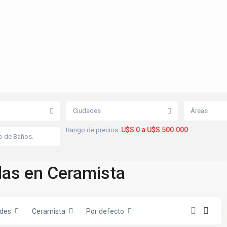
Ciudades
Áreas
U$S 0 a U$S 500.000
Rango de precios:
C
e
r
a
as en Ceramista
m
i
s
t
a
,
des
Ceramista
Por defecto
A
z
u