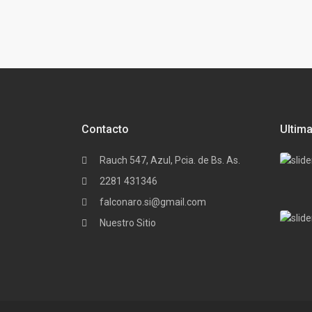
Contacto
Ultim
Rauch 547, Azul, Pcia. de Bs. As.
2281 431346
falconaro.si@gmail.com
Nuestro Sitio