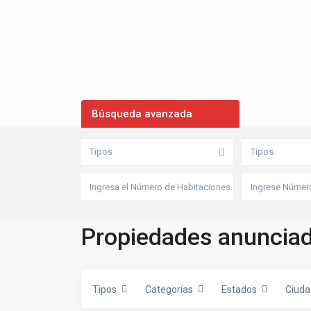
Búsqueda avanzada
Tipos
Tipos
C
e
r
a
Propiedades anunciad
m
i
s
t
a
,
Tipos
Categorías
Estados
Ciuda
A
z
u