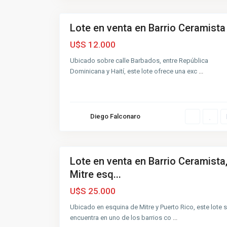
2
l
Lote en venta en Barrio Ceramista
Venta
Buena
U$S 12.000
C
e
Ubicado sobre calle Barbados, entre República
r
a
Dominicana y Haití, este lote ofrece una exc
...
m
i
s
t
a
,
Diego Falconaro
A
z
u
3
l
Lote en venta en Barrio Ceramista
Venta
Mitre esq...
Muy
Buena
U$S 25.000
Ubicado en esquina de Mitre y Puerto Rico, este lote 
encuentra en uno de los barrios co
...