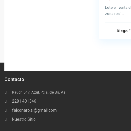
Lote en venta u
zona resi
...
Diego F
Contacto
Rauch 547, Azul, Pcia. de Bs. As.
2281 431346
falconaro.si@gmail.com
Nuestro Sitio