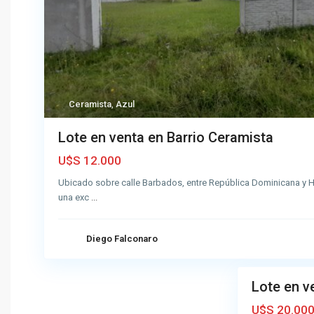
l
a
F
i
d
e
Ceramista
,
Azul
l
i
Lote en venta en Barrio Ceramista
d
a
U$S 12.000
d
Ubicado sobre calle Barbados, entre República Dominicana y Hai
,
una exc
...
A
z
u
Diego Falconaro
2
l
Lote en v
Venta
Buena
U$S 20.00