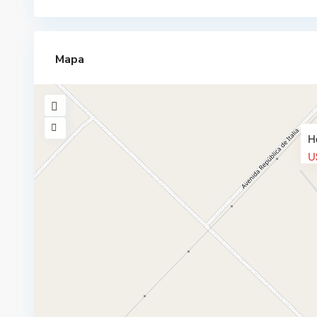
Mapa
H
U