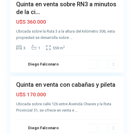
Quinta en venta sobre RN3 a minutos
Venta
de la ci...
Muy
Buena
U$S 360.000
Ubicada sobre la Ruta 3 a la altura del kilómetro 306, esta
propiedad se desarrolla sobre
...
2
3
1
559 m
A
z
u
Diego Falconaro
3
l
Quinta en venta con cabañas y pileta
Venta
Muy
U$S 170.000
Buena
Ubicada sobre calle 126 entre Avenida Chaves y la Ruta
Provincial 51, se ofrece en venta e
...
Diego Falconaro