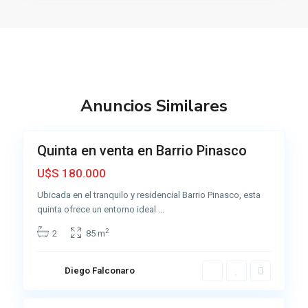
s
c
o
,
A
z
Anuncios Similares
u
6
l
R
Quinta en venta en Barrio Pinasco
Venta
u
Muy
U$S 180.000
t
Buena
a
Ubicada en el tranquilo y residencial Barrio Pinasco, esta
3
quinta ofrece un entorno ideal
...
,
2
2
85 m
A
z
u
Diego Falconaro
6
l