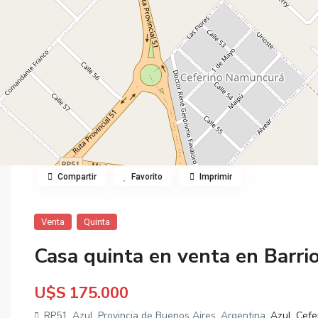
Compartir
Favorito
Imprimir
Venta
Quinta
Casa quinta en venta en Barr
U$S 175.000
RP51, Azul, Provincia de Buenos Aires, Argentina,
Azul
,
Cefe