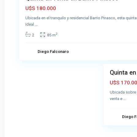
Muy
U$S 180.000
Buena
Ubicada en el tranquilo y residencial Barrio Pinasco, esta quint
ideal
...
2
2
85 m
A
z
u
Diego Falconaro
3
l
Quinta en
Venta
Muy
U$S 170.0
Buena
Ubicada sobre c
venta e
...
Diego F