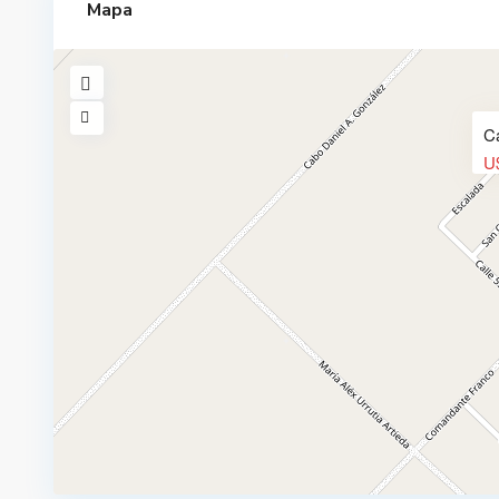
Mapa
Ca
U