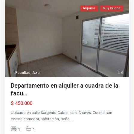
Alquiler
Muy Buena
Facultad
,
Azul
6
Departamento en alquiler a cuadra de la
facu...
$ 450.000
Ubicado en calle Sargento Cabral, casi Chaves. Cuenta con
cocina comedor, habitación, baño
...
1
1