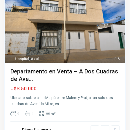
Hospital
,
Azul
6
Departamento en Venta – A Dos Cuadras
de Ave...
U$S 50.000
Ubicado sobre calle Maipú entre Malere y Prat, a tan solo dos
cuadras de Avenida Mitre, es
...
2
2
1
85 m
Diego Falconaro