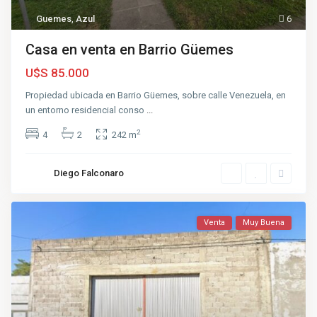
Guemes
,
Azul
6
Casa en venta en Barrio Güemes
U$S 85.000
Propiedad ubicada en Barrio Güemes, sobre calle Venezuela, en
un entorno residencial conso
...
2
4
2
242 m
Diego Falconaro
Venta
Muy Buena