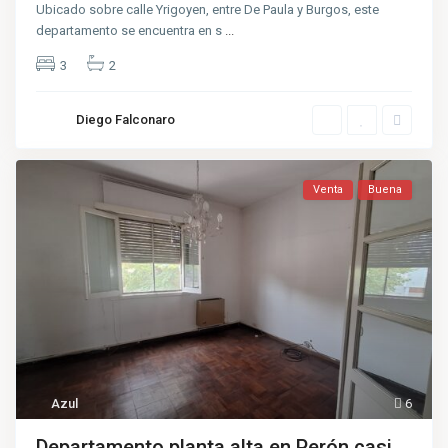
Ubicado sobre calle Yrigoyen, entre De Paula y Burgos, este
departamento se encuentra en s
...
3
2
Diego Falconaro
Venta
Buena
Azul
6
Departamento planta alta en Perón casi