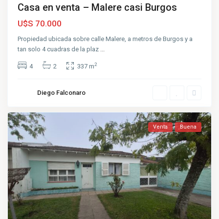
Casa en venta – Malere casi Burgos
U$S 70.000
Propiedad ubicada sobre calle Malere, a metros de Burgos y a
tan solo 4 cuadras de la plaz
...
2
4
2
337 m
Diego Falconaro
Venta
Buena