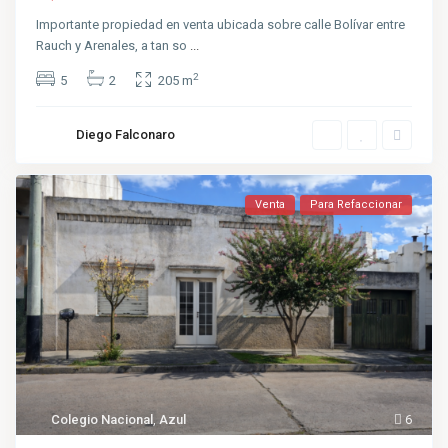
Importante propiedad en venta ubicada sobre calle Bolívar entre
Rauch y Arenales, a tan so
...
2
5
2
205 m
Diego Falconaro
Venta
Para Refaccionar
Colegio Nacional
,
Azul
6