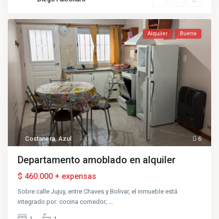
Alquiler
Buena
Costanera
,
Azul
6
Departamento amoblado en alquiler
$ 460.000 + expensas
Sobre calle Jujuy, entre Chaves y Bolivar, el inmueble está
integrado por: cocina comedor;
...
1
1