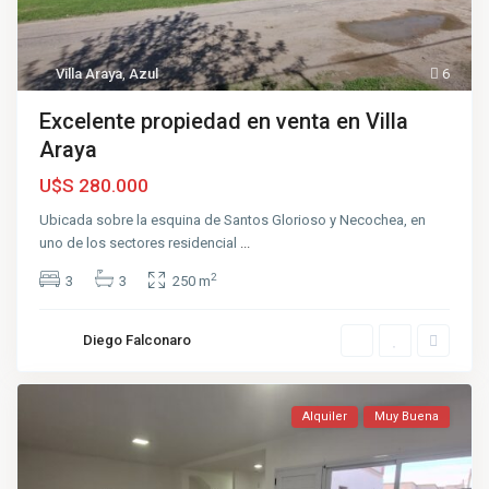
Villa Araya
,
Azul
6
Excelente propiedad en venta en Villa
Araya
U$S 280.000
Ubicada sobre la esquina de Santos Glorioso y Necochea, en
uno de los sectores residencial
...
2
3
3
250 m
Diego Falconaro
Alquiler
Muy Buena