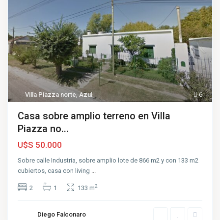
V
Villa Piazza norte
,
Azul
6
i
l
l
Casa sobre amplio terreno en Villa
a
P
Piazza no...
i
a
U$S 50.000
z
z
a
Sobre calle Industria, sobre amplio lote de 866 m2 y con 133 m2
n
cubiertos, casa con living
...
o
r
t
2
2
1
133 m
e
,
A
z
Diego Falconaro
u