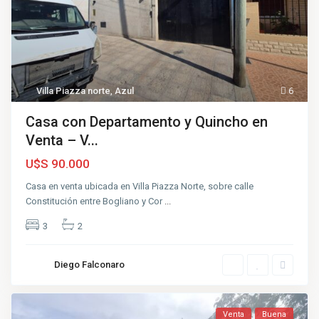
Villa Piazza norte
,
Azul
6
Casa con Departamento y Quincho en
Venta – V...
U$S 90.000
Casa en venta ubicada en Villa Piazza Norte, sobre calle
Constitución entre Bogliano y Cor
...
3
2
Diego Falconaro
Venta
Buena