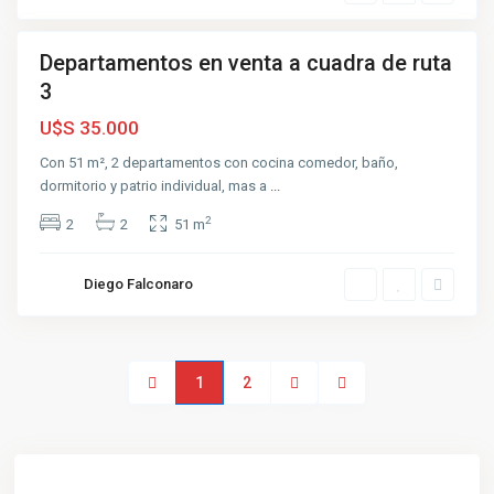
l
Departamentos en venta a cuadra de ruta
ta
3
A
renar
U$S 35.000
Con 51 m², 2 departamentos con cocina comedor, baño,
dormitorio y patrio individual, mas a
...
2
2
2
51 m
Diego Falconaro
1
2