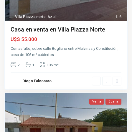
Villa Piazza norte
,
Azul
6
Casa en venta en Villa Piazza Norte
U$S 55.000
Con asfalto, sobre calle Bogliano entre Malvinas y Constitución,
casa de 106 m² cubiertos
...
2
2
1
106 m
Diego Falconaro
Venta
Buena