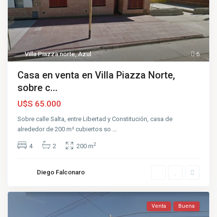
Villa Piazza norte
,
Azul
6
Casa en venta en Villa Piazza Norte,
sobre c...
U$S 65.000
Sobre calle Salta, entre Libertad y Constitución, casa de
alrededor de 200 m² cubiertos so
...
2
4
2
200 m
Diego Falconaro
Venta
Buena