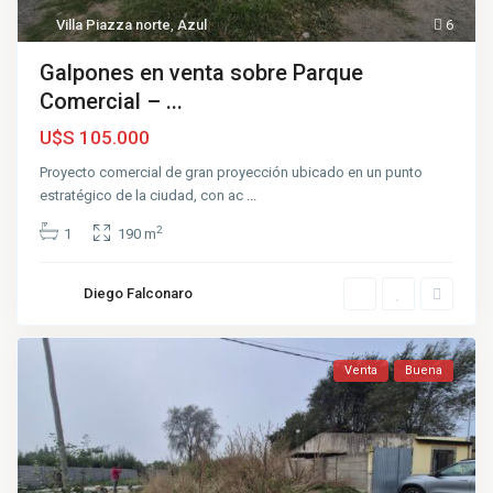
Villa Piazza norte
,
Azul
6
Galpones en venta sobre Parque
Comercial – ...
U$S 105.000
Proyecto comercial de gran proyección ubicado en un punto
estratégico de la ciudad, con ac
...
2
1
190 m
Diego Falconaro
Venta
Buena