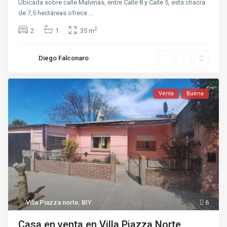
Ubicada sobre calle Malvinas, entre Calle 8 y Calle 5, esta chacra
de 7,5 hectáreas ofrece
...
2
2
1
35 m
Diego Falconaro
Venta
Buena
Villa Piazza norte
,
BIY
6
Casa en venta en Villa Piazza Norte,