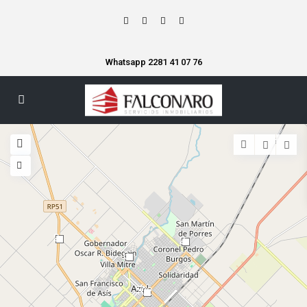
Whatsapp 2281 41 07 76
2
2
6
102