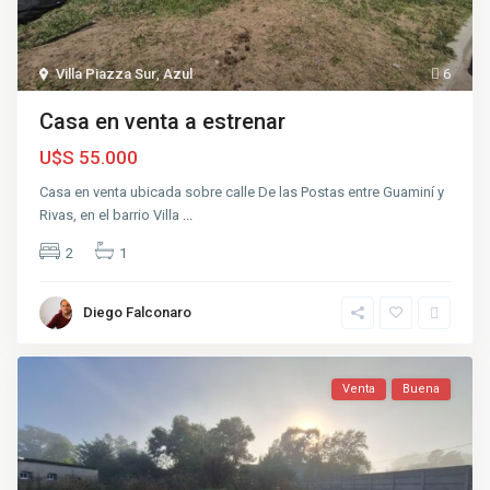
Villa Piazza Sur
,
Azul
6
Casa en venta a estrenar
U$S 55.000
Casa en venta ubicada sobre calle De las Postas entre Guaminí y
Rivas, en el barrio Villa
...
2
1
Diego Falconaro
Venta
Buena