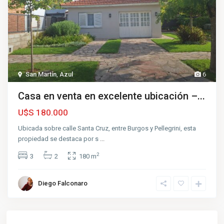
San Martín
,
Azul
6
Casa en venta en excelente ubicación –...
U$S 180.000
Ubicada sobre calle Santa Cruz, entre Burgos y Pellegrini, esta
propiedad se destaca por s
...
2
3
2
180 m
Diego Falconaro