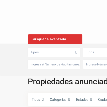
Búsqueda avanzada
P
a
r
q
Tipos
Tipos
u
e
M
a
n
u
e
l
Propiedades anunciad
A
l
b
e
r
t
Tipos
Categorías
Estados
Ciuda
i
,
L