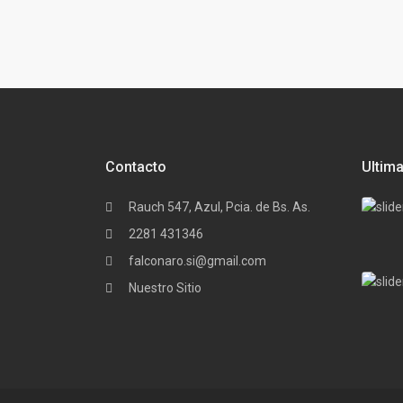
Contacto
Ultim
Rauch 547, Azul, Pcia. de Bs. As.
2281 431346
falconaro.si@gmail.com
Nuestro Sitio