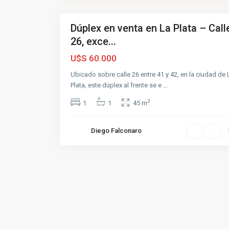
1
a
Dúplex en venta en La Plata – Call
Venta
26, exce...
Buena
U$S 60.000
Ubicado sobre calle 26 entre 41 y 42, en la ciudad de 
Plata, este dúplex al frente se e
...
2
1
1
45 m
Diego Falconaro