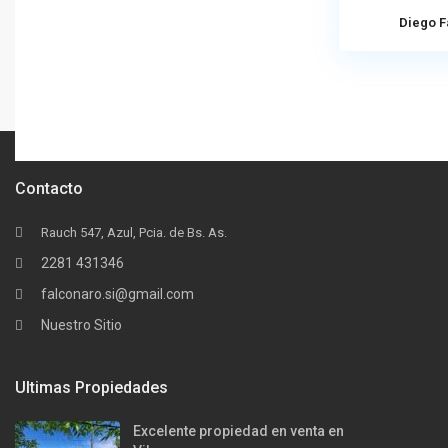
Diego F
Contacto
Rauch 547, Azul, Pcia. de Bs. As.
2281 431346
falconaro.si@gmail.com
Nuestro Sitio
Ultimas Propiedades
Excelente propiedad en venta en