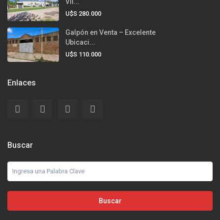
Vil...
U$S 280.000
Galpón en Venta – Excelente
Ubicaci...
U$S 110.000
Enlaces
Buscar
Buscar