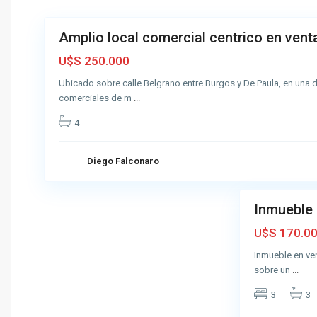
6
l
C
a
Amplio local comercial centrico en vent
Venta
r
Muy
U$S 250.000
m
Buena
e
Ubicado sobre calle Belgrano entre Burgos y De Paula, en una 
n
comerciales de m
...
,
4
A
z
u
Diego Falconaro
6
l
Inmueble 
Venta
Muy
U$S 170.0
Buena
Inmueble en ven
sobre un
...
3
3