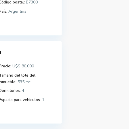
Código postal:
B7300
País:
Argentina
d
Precio:
U$S 80.000
Tamaño del lote del
2
Inmueble:
535 m
Dormitorios:
4
Espacio para vehiculos:
1