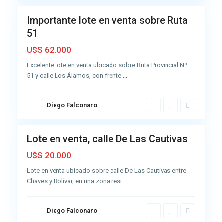
e
l
Importante lote en venta sobre Ruta
Venta
i
51
Muy
d
Buena
a
U$S 62.000
d
Excelente lote en venta ubicado sobre Ruta Provincial Nº
,
51 y calle Los Álamos, con frente
...
A
z
u
Diego Falconaro
2
l
Lote en venta, calle De Las Cautivas
Venta
Buena
U$S 20.000
Lote en venta ubicado sobre calle De Las Cautivas entre
Chaves y Bolívar, en una zona resi
...
Diego Falconaro