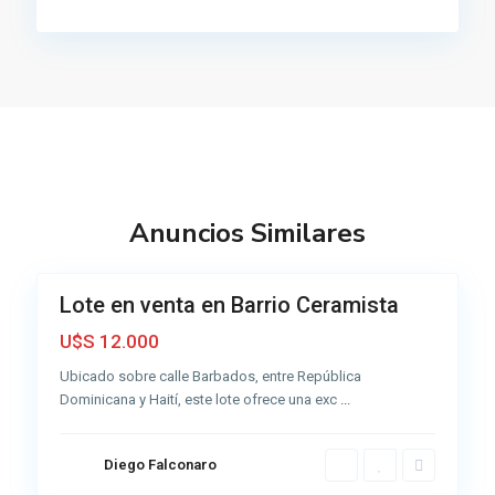
m
i
s
t
a
,
A
z
Anuncios Similares
u
R
2
l
u
t
V
Lote en venta en Barrio Ceramista
Venta
a
i
Buena
5
U$S 12.000
l
1
l
Ubicado sobre calle Barbados, entre República
,
a
Dominicana y Haití, este lote ofrece una exc
...
A
F
z
i
u
Diego Falconaro
d
1
l