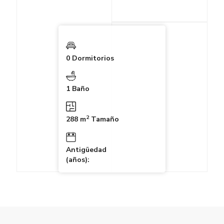
0 Dormitorios
1 Baño
2
288 m
Tamaño
Antigüedad
(años):