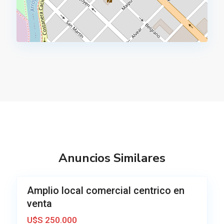
c
e
n
t
r
o
,
A
z
Anuncios Similares
u
6
l
c
Amplio local comercial centrico en
Venta
e
venta
Muy
n
Buena
U$S 250.000
t