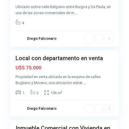
r
Ubicado sobre calle Belgrano entre Burgos y De Paula, en
o
una de las zonas comerciales de m
...
,
4
A
D
z
e
u
Diego Falconaro
l
6
l
C
a
Local con departamento en venta
Venta
r
Buena
U$S 75.000
m
e
Propiedad en venta ubicada en la esquina de calles
n
Bogliano y Moreno, una ubicación estrat
...
,
2
1
2
156 m
A
z
u
Diego Falconaro
6
l
Inmueble Comercial con Vivienda en
Venta