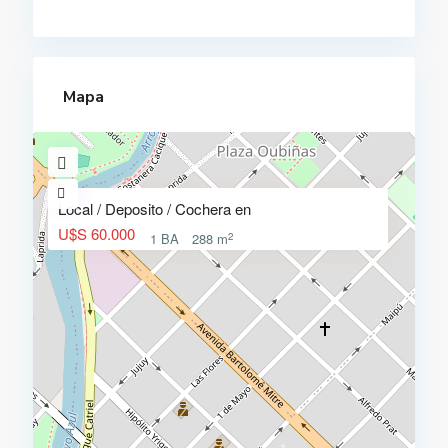
Mapa
Local / Deposito / Cochera en
U$S 60.000
2
1 BA
288 m