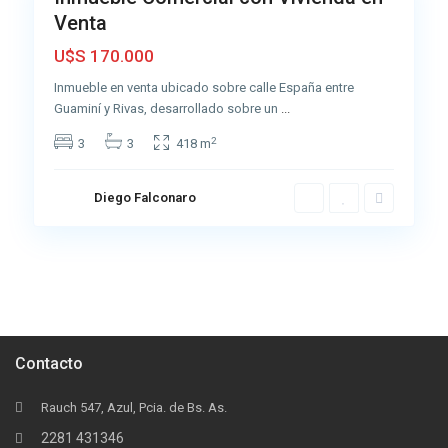
Venta
Muy
Buena
U$S 170.000
Inmueble en venta ubicado sobre calle España entre
Guaminí y Rivas, desarrollado sobre un
...
2
3
3
418 m
Diego Falconaro
Contacto
Rauch 547, Azul, Pcia. de Bs. As.
2281 431346