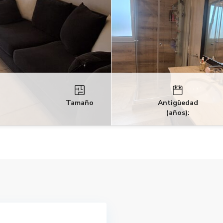
Tamaño
Antigüedad
(años):