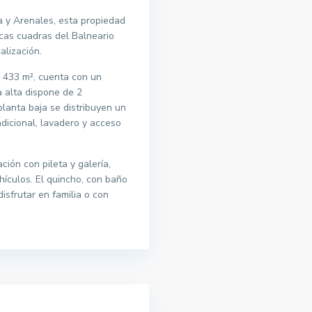
 y Arenales, esta propiedad
cas cuadras del Balneario
lización.
e 433 m², cuenta con un
a alta dispone de 2
planta baja se distribuyen un
 adicional, lavadero y acceso
ción con pileta y galería,
hículos. El quincho, con baño
isfrutar en familia o con