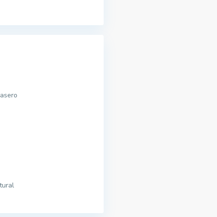
rasero
tural