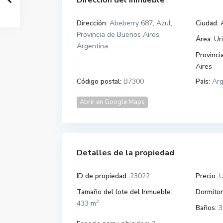
Dirección del Inmueble
Dirección:
Abeberry 687, Azul,
Ciudad:
Provincia de Buenos Aires,
Área:
Ur
Argentina
Provincia
Aires
Código postal:
B7300
País:
Arg
Abrir en Google Maps
Detalles de la propiedad
ID de propiedad:
23022
Precio:
U
Tamaño del lote del Inmueble:
Dormitor
2
433 m
Baños:
3