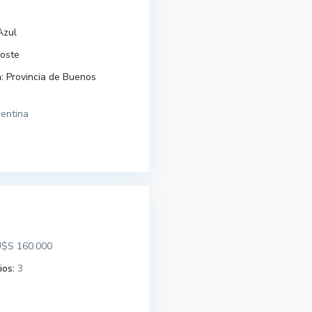
Azul
ioste
:
Provincia de Buenos
entina
$S 160.000
ios:
3