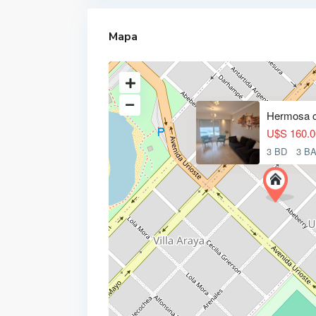
Mapa
Hermosa c
U$S 160.0
3 BD
3 B