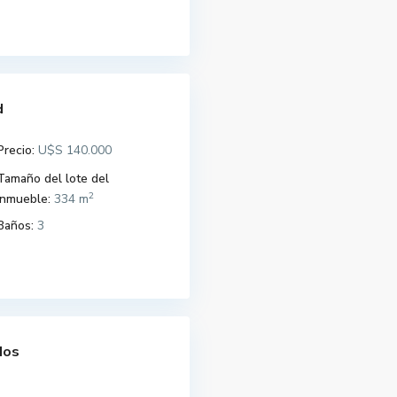
d
Precio:
U$S 140.000
Tamaño del lote del
2
Inmueble:
334 m
Baños:
3
dos