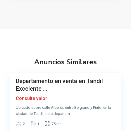
t
r
o
,
T
a
n
d
Anuncios Similares
i
6
l
Departamento en venta en Tandil –
Venta
Excelente ...
Muy
Buena
Consulte valor
Ubicado sobre calle Alberdi, entre Belgrano y Pinto, en la
ciudad de Tandil, este departam
...
2
2
1
75 m