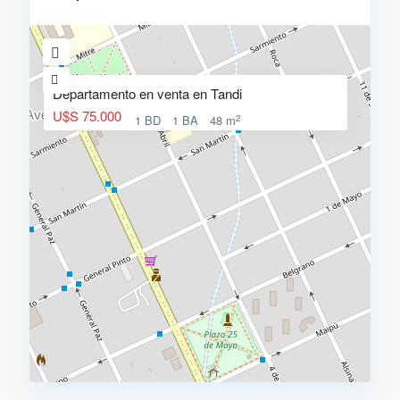
Departamento en venta en Tandi
U$S 75.000
2
1 BD
1 BA
48 m
c
e
n