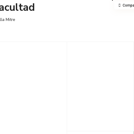
Facultad
Compar
lla Mitre