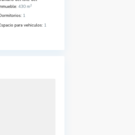
2
Inmueble:
430 m
Dormitorios:
1
Espacio para vehiculos:
1