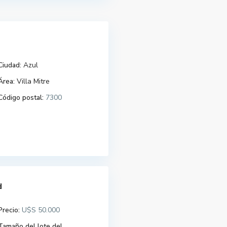
Ciudad:
Azul
Área:
Villa Mitre
Código postal:
7300
d
Precio:
U$S 50.000
Tamaño del lote del