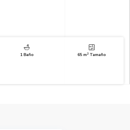
2
1 Baño
65 m
Tamaño