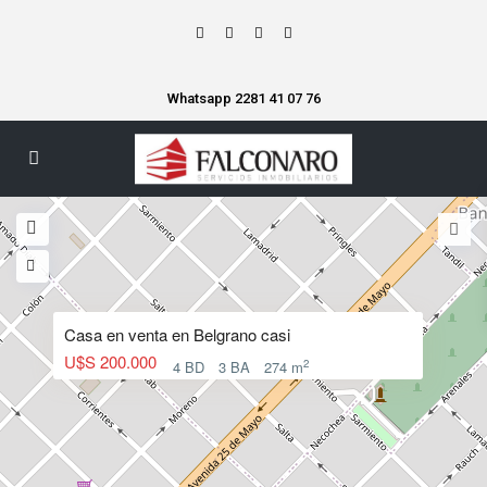
Whatsapp 2281 41 07 76
Casa en venta en Belgrano casi
U$S 200.000
2
4 BD
3 BA
274 m