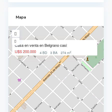
Mapa
Casa en venta en Belgrano casi
U$S 200.000
2
4 BD
3 BA
274 m