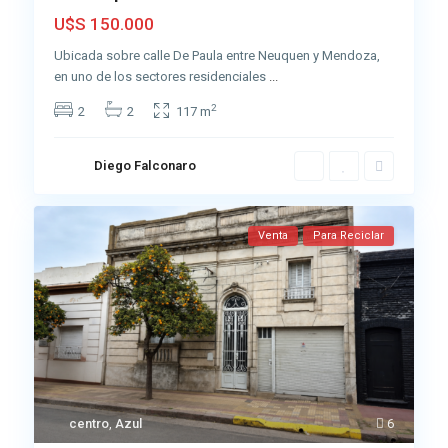
U$S 150.000
Ubicada sobre calle De Paula entre Neuquen y Mendoza,
en uno de los sectores residenciales
...
2
2
2
117 m
Diego Falconaro
Venta
Para Reciclar
centro
,
Azul
6