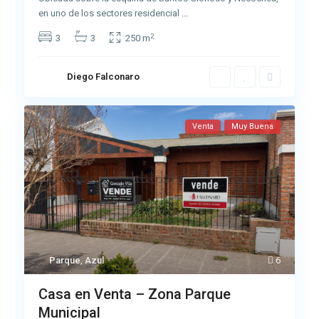
en uno de los sectores residencial
...
2
3
3
250 m
Diego Falconaro
Venta
Muy Buena
Parque
,
Azul
6
Casa en Venta – Zona Parque
Municipal