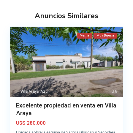
Anuncios Similares
Venta
Muy Buena
Villa Araya
,
Azul
6
Excelente propiedad en venta en Villa
Araya
U$S 280.000
Ubicada sobre la esquina de Santos Glorioso y Necochea,