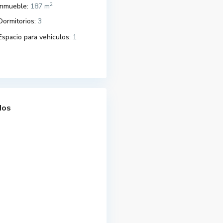
2
Inmueble:
187 m
Dormitorios:
3
Espacio para vehiculos:
1
dos