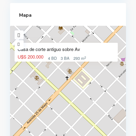
Mapa
Casa de corte antiguo sobre Av
U$S 200.000
2
4 BD
3 BA
293 m