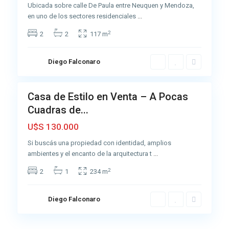
r
Ubicada sobre calle De Paula entre Neuquen y Mendoza,
o
en uno de los sectores residenciales
...
,
2
2
2
117 m
A
z
u
Diego Falconaro
6
l
Casa de Estilo en Venta – A Pocas
Venta
Cuadras de...
Para
Reciclar
U$S 130.000
Si buscás una propiedad con identidad, amplios
ambientes y el encanto de la arquitectura t
...
2
2
1
234 m
Diego Falconaro