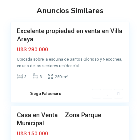
z
Anuncios Similares
u
6
l
P
Excelente propiedad en venta en Villa
Venta
a
Araya
Muy
r
Buena
U$S 280.000
q
u
Ubicada sobre la esquina de Santos Glorioso y Necochea,
e
en uno de los sectores residencial
...
,
2
3
3
250 m
A
z
u
Diego Falconaro
6
l
c
Casa en Venta – Zona Parque
Venta
e
Municipal
Muy
n
Buena
U$S 150.000
t