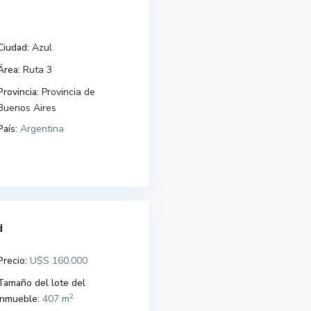
Ciudad:
Azul
Área:
Ruta 3
Provincia:
Provincia de
Buenos Aires
País:
Argentina
d
Precio:
U$S 160.000
Tamaño del lote del
2
Inmueble:
407 m