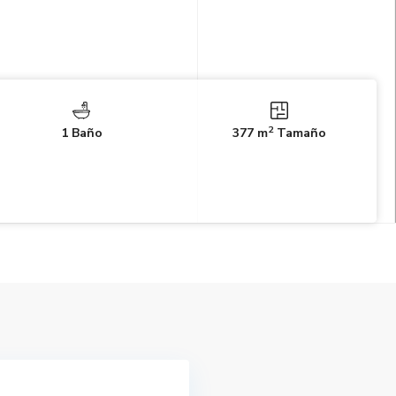
2
1 Baño
377 m
Tamaño