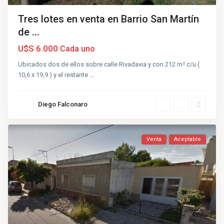
Tres lotes en venta en Barrio San Martín
de ...
U$S 6.000
Cada uno
Ubicados dos de ellos sobre calle Rivadavia y con 212 m² c/u (
10,6 x 19,9 ) y el restante
...
Diego Falconaro
Venta
Aceptable