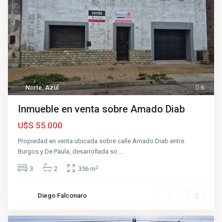
Norte
,
Azul
6
Inmueble en venta sobre Amado Diab
U$S 55.000
Propiedad en venta ubicada sobre calle Amado Diab entre
Burgos y De Paula, desarrollada so
...
2
3
2
356 m
Diego Falconaro