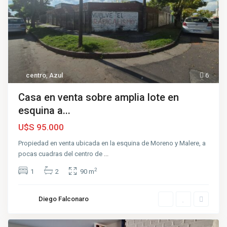
centro
,
Azul
6
Casa en venta sobre amplia lote en
esquina a...
U$S 95.000
Propiedad en venta ubicada en la esquina de Moreno y Malere, a
pocas cuadras del centro de
...
2
1
2
90 m
Diego Falconaro