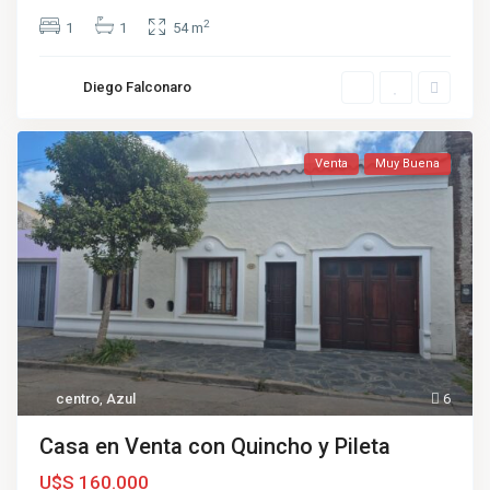
2
1
1
54 m
Diego Falconaro
Venta
Muy Buena
centro
,
Azul
6
Casa en Venta con Quincho y Pileta
U$S 160.000