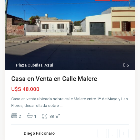
Plaza Oubiñas
,
Azul
6
Casa en Venta en Calle Malere
U$S 48.000
Casa en venta ubicada sobre calle Malere entre 1º de Mayo y Las
Flores, desarrollada sobre
...
2
2
1
88 m
Diego Falconaro