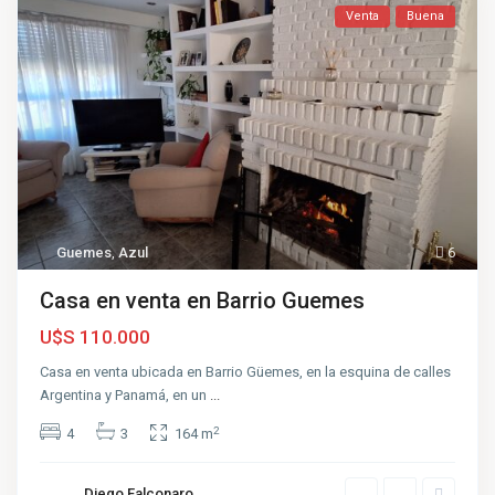
Venta
Buena
Guemes
,
Azul
6
Casa en venta en Barrio Guemes
U$S 110.000
Casa en venta ubicada en Barrio Güemes, en la esquina de calles
Argentina y Panamá, en un
...
2
4
3
164 m
Diego Falconaro