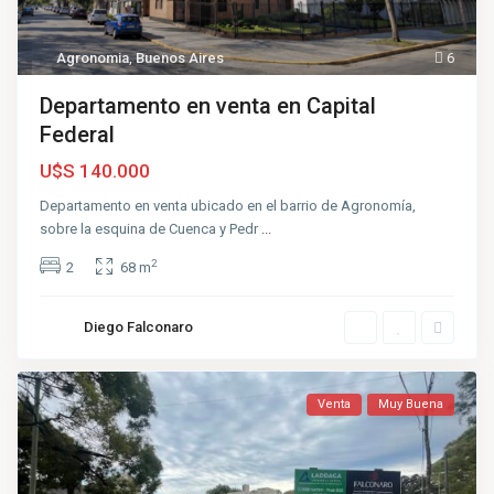
Agronomia
,
Buenos Aires
6
Departamento en venta en Capital
Federal
U$S 140.000
Departamento en venta ubicado en el barrio de Agronomía,
sobre la esquina de Cuenca y Pedr
...
2
2
68 m
Diego Falconaro
Venta
Muy Buena