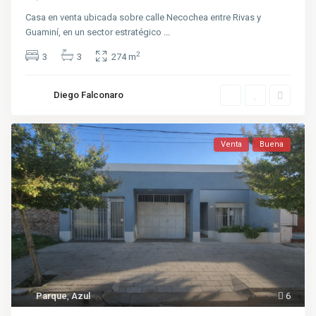
Casa en venta ubicada sobre calle Necochea entre Rivas y
Guaminí, en un sector estratégico
...
2
3
3
274 m
Diego Falconaro
Venta
Buena
Parque
,
Azul
6