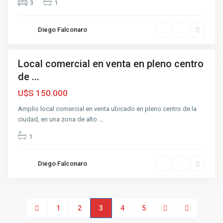
r
3
1
o
,
A
z
Diego Falconaro
u
l
Local comercial en venta en pleno centro
nta
de ...
Muy
uena
U$S 150.000
Amplio local comercial en venta ubicado en pleno centro de la
ciudad, en una zona de alto
...
1
Diego Falconaro
1
2
3
4
5