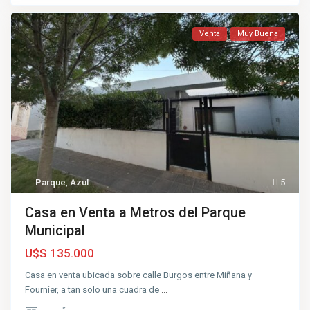
Venta
Muy Buena
Parque
,
Azul
5
Casa en Venta a Metros del Parque
Municipal
U$S 135.000
c
Casa en venta ubicada sobre calle Burgos entre Miñana y
e
Fournier, a tan solo una cuadra de
...
n
t