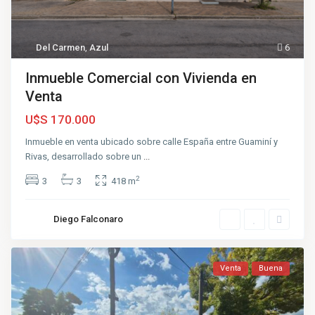
Del Carmen
,
Azul
6
Inmueble Comercial con Vivienda en
Venta
U$S 170.000
Inmueble en venta ubicado sobre calle España entre Guaminí y
Rivas, desarrollado sobre un
...
2
3
3
418 m
Diego Falconaro
Venta
Buena