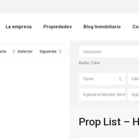
La empresa
Propiedades
Blog Inmobiliario
Co
leta
Anterior
Siguiente
Radio:
5 km
V
i
Tipos
Cat
l
l
a
A
r
a
y
a
,
Prop List – 
A
z
u
6
l