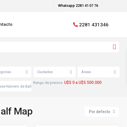
Whatsapp 2281 41 07 76
2281 431346
ntacto
H
o
s
p
i
egorías
Ciudades
Áreas
t
a
l
U$S 0 a U$S 500.000
Rango de precios:
M
u
n
i
c
i
Half Map
p
Por defecto
a
l
6
,