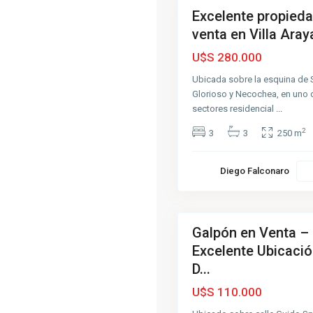
Excelente propied
Venta
venta en Villa Aray
Muy
Buena
U$S 280.000
D
Ubicada sobre la esquina de 
e
Glorioso y Necochea, en uno 
l
C
sectores residencial
...
a
r
2
3
3
250 m
m
e
n
,
Diego Falconaro
A
z
u
5
l
Galpón en Venta –
Venta
Excelente Ubicació
Buena
D...
U$S 110.000