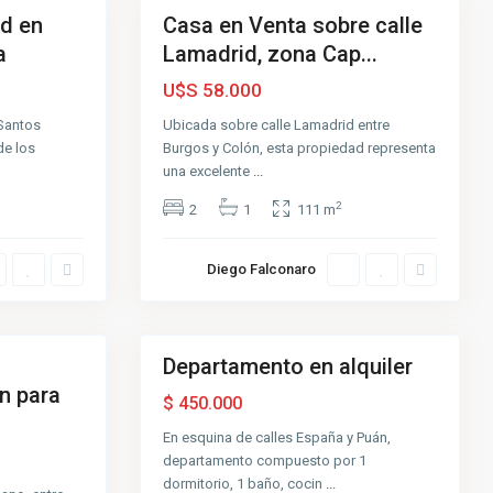
ad en
Casa en Venta sobre calle
Venta
a
Lamadrid, zona Cap...
U$S 58.000
D
Santos
Ubicada sobre calle Lamadrid entre
e
de los
Burgos y Colón, esta propiedad representa
l
C
una excelente
...
a
r
2
2
1
111 m
m
e
n
,
Diego Falconaro
A
z
u
6
l
Departamento en alquiler
Alquiler
n para
Muy
$ 450.000
Buena
En esquina de calles España y Puán,
departamento compuesto por 1
dormitorio, 1 baño, cocin
...