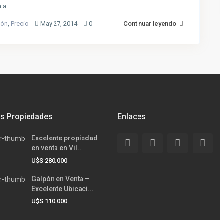
a a …
ión
,
Precio
May 27, 2014
0
Continuar leyendo
as Propiedades
Enlaces
Excelente propiedad
en venta en Vil...
U$S 280.000
Galpón en Venta –
Excelente Ubicaci...
U$S 110.000