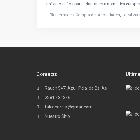
próximos años para adaptar esta normativa europe
Bienes raíces
,
Compra de propiedades
,
Localizac
Contacto
Ultim
Rauch 547, Azul, Pcia. de Bs. As.
2281 431346
falconaro.si@gmail.com
Nuestro Sitio