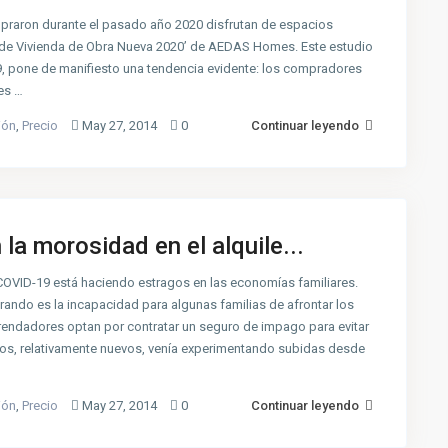
mpraron durante el pasado año 2020 disfrutan de espacios
dor de Vivienda de Obra Nueva 2020’ de AEDAS Homes. Este estudio
, pone de manifiesto una tendencia evidente: los compradores
es …
ión
,
Precio
May 27, 2014
0
Continuar leyendo
la morosidad en el alquile...
COVID-19 está haciendo estragos en las economías familiares.
rando es la incapacidad para algunas familias de afrontar los
rendadores optan por contratar un seguro de impago para evitar
ros, relativamente nuevos, venía experimentando subidas desde
ión
,
Precio
May 27, 2014
0
Continuar leyendo