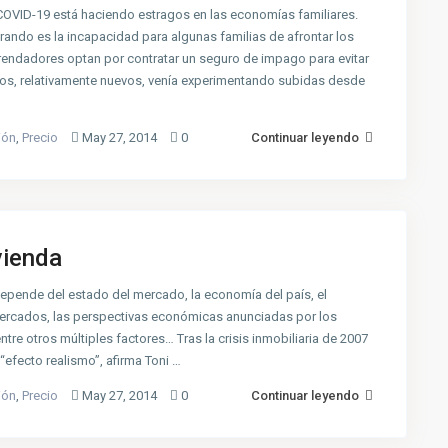
COVID-19 está haciendo estragos en las economías familiares.
rando es la incapacidad para algunas familias de afrontar los
rendadores optan por contratar un seguro de impago para evitar
ros, relativamente nuevos, venía experimentando subidas desde
ión
,
Precio
May 27, 2014
0
Continuar leyendo
vienda
 Depende del estado del mercado, la economía del país, el
 mercados, las perspectivas económicas anunciadas por los
re otros múltiples factores… Tras la crisis inmobiliaria de 2007
“efecto realismo”, afirma Toni …
ión
,
Precio
May 27, 2014
0
Continuar leyendo