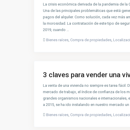
La crisis económica derivada de la pandemia de la 
Una de las principales problemáticas que está gene
pagos del alquiler. Como solución, cada vez más ar
la morosidad. La contratación de este tipo de segu
2019, cuando …
Bienes raíces
,
Compra de propiedades
,
Localizac
3 claves para vender una vi
La venta de una vivienda no siempre es tarea fácil.
mercado de trabajo, el índice de confianza de los
grandes organismos nacionales e internacionales, ent
a 2015, se ha ido instalando en nuestro mercado un 
Bienes raíces
,
Compra de propiedades
,
Localizac