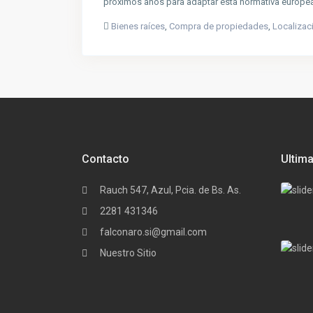
próximos años para adaptar esta normativa europe
Bienes raíces
,
Compra de propiedades
,
Localizac
Contacto
Ultim
Rauch 547, Azul, Pcia. de Bs. As.
2281 431346
falconaro.si@gmail.com
Nuestro Sitio