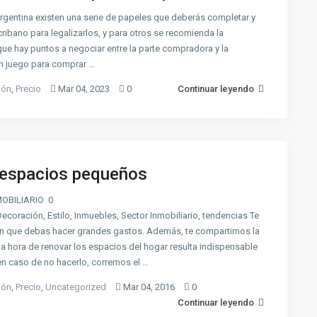
rgentina existen una serie de papeles que deberás completar y
ribano para legalizarlos, y para otros se recomienda la
que hay puntos a negociar entre la parte compradora y la
n juego para comprar …
ión
,
Precio
Mar 04, 2023
0
Continuar leyendo
r espacios pequeños
OBILIARIO 0
coración, Estilo, Inmuebles, Sector Inmobiliario, tendencias Te
 sin que debas hacer grandes gastos. Además, te compartimos la
A la hora de renovar los espacios del hogar resulta indispensable
en caso de no hacerlo, corremos el …
ión
,
Precio
,
Uncategorized
Mar 04, 2016
0
Continuar leyendo