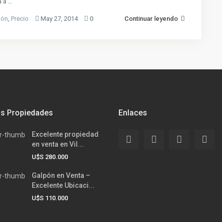
a a …
ión
,
Precio
May 27, 2014
0
Continuar leyendo
as Propiedades
Enlaces
Excelente propiedad
en venta en Vil...
U$S 280.000
Galpón en Venta –
Excelente Ubicaci...
U$S 110.000