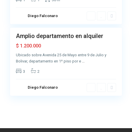
A
z
u
Diego Falconaro
6
l
Amplio departamento en alquiler
Alquiler
Muy
$ 1.200.000
Buena
Ubicado sobre Avenida 25 de Mayo entre 9 de Julio y
Bolivar, departamento en 1º piso por e
...
3
2
Diego Falconaro