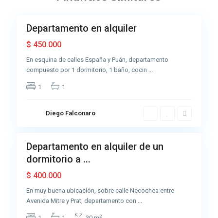
6
l
c
e
Departamento en alquiler
Alquiler
n
Muy
$ 450.000
t
Buena
r
En esquina de calles España y Puán, departamento
o
compuesto por 1 dormitorio, 1 baño, cocin
...
,
1
1
A
z
u
Diego Falconaro
4
l
c
Departamento en alquiler de un
Alquiler
e
dormitorio a ...
Buena
n
$ 400.000
t
r
En muy buena ubicación, sobre calle Necochea entre
o
Avenida Mitre y Prat, departamento con
...
,
2
1
1
30 m