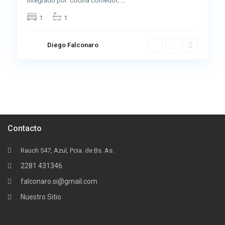
integrado por: cocina comedor;
...
1
1
Diego Falconaro
Contacto
Rauch 547, Azul, Pcia. de Bs. As.
2281 431346
falconaro.si@gmail.com
Nuestro Sitio