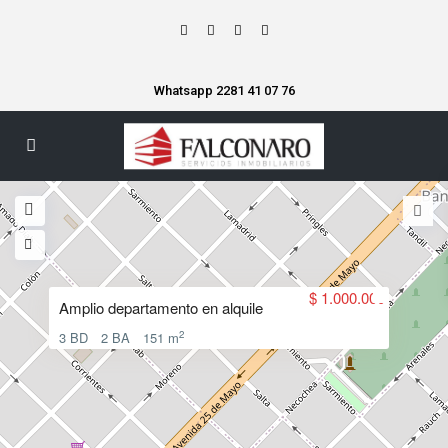
Whatsapp 2281 41 07 76
$ 1.000.000
Amplio departamento en alquile
2
3 BD
2 BA
151 m