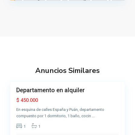
C
a
r
m
e
n
,
A
z
Anuncios Similares
u
6
l
c
e
Departamento en alquiler
Alquiler
n
Muy
$ 450.000
t
Buena
r
En esquina de calles España y Puán, departamento
o
compuesto por 1 dormitorio, 1 baño, cocin
...
,
1
1
A