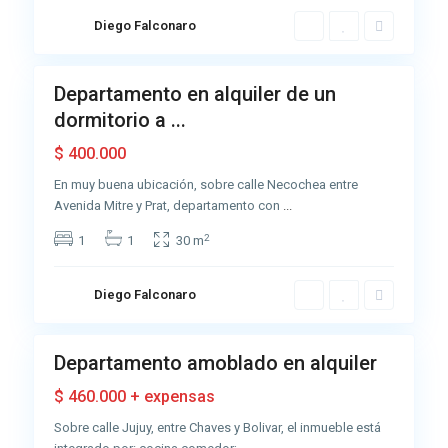
z
C
u
Diego Falconaro
o
4
l
s
t
Departamento en alquiler de un
Alquiler
a
dormitorio a ...
Buena
n
$ 400.000
e
r
En muy buena ubicación, sobre calle Necochea entre
a
Avenida Mitre y Prat, departamento con
...
,
2
1
1
30 m
A
z
u
Diego Falconaro
6
l
Departamento amoblado en alquiler
Alquiler
Buena
$ 460.000 + expensas
Sobre calle Jujuy, entre Chaves y Bolivar, el inmueble está