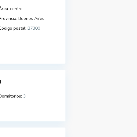
Área:
centro
Provincia:
Buenos Aires
Código postal:
B7300
d
Dormitorios:
3